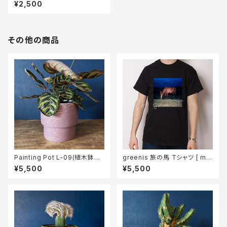
楽曲CD 「Swan Christmas」
¥2,500
ポストカード3枚セット付き
その他の商品
Painting Pot L-09(植木鉢カ
greenis 旅の馬 Tシャツ [ mig
バー)
night ]
¥5,500
¥5,500