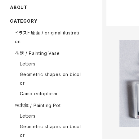
ABOUT
CATEGORY
イラスト原画 / original ilustrati
on
花器 / Painting Vase
Letters
Geometric shapes on bicol
オバケの
or
Camo ectoplasm
植木鉢 / Painting Pot
Letters
Geometric shapes on bicol
or