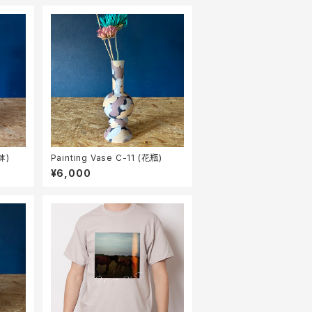
鉢)
Painting Vase C-11 (花瓶)
¥6,000