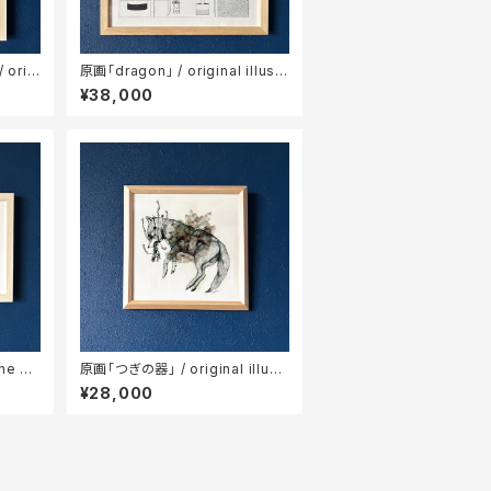
orig
原画「dragon」 / original illustr
ation
¥38,000
he ho
原画「つぎの器」 / original illustr
on
ation
¥28,000