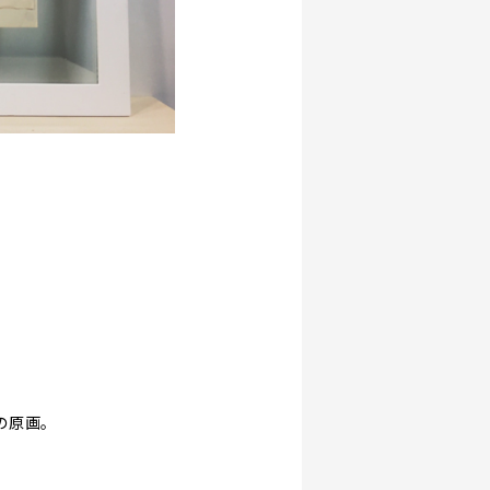
"の原画。
、