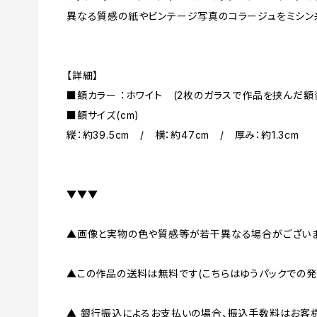
異なる質感の紙やビンテージ写真のコラージュをミシン
【詳細】
■額カラー ：ホワイト (2枚のガラスで作品を挟んだ額
■額サイズ(cm)
縦：約39.5cm / 横：約47cm / 厚み：約1.3cm
▼▼▼
▲画像と実物の色や質感等が若干異なる場合がございま
▲この作品の送料は無料です(こちらはゆうパックでの発
▲ 銀行振込によるお支払いの場合、振込手数料はお客