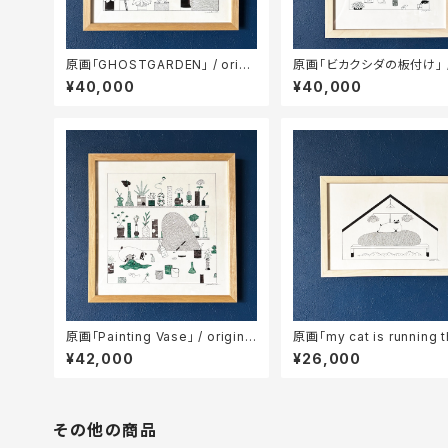
原画「GHOSTGARDEN」 / origi
原画「ビカクシダの板付け」 / 
nal illustration
inal illustration
¥40,000
¥40,000
原画「Painting Vase」 / original
原画「my cat is running t
illustration
use」 / original illustrati
¥42,000
¥26,000
その他の商品