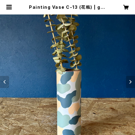
Painting Vase C-13 (花瓶) | gre
enis shop