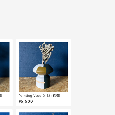
瓶)
Painting Vase G-12 (花瓶)
¥5,500