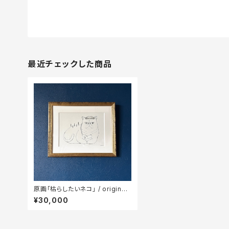
最近チェックした商品
原画「枯らしたいネコ」 / original i
llustration
¥30,000