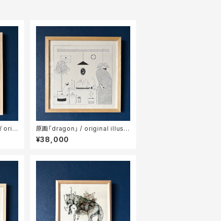
orig
原画「dragon」 / original illustr
ation
¥38,000