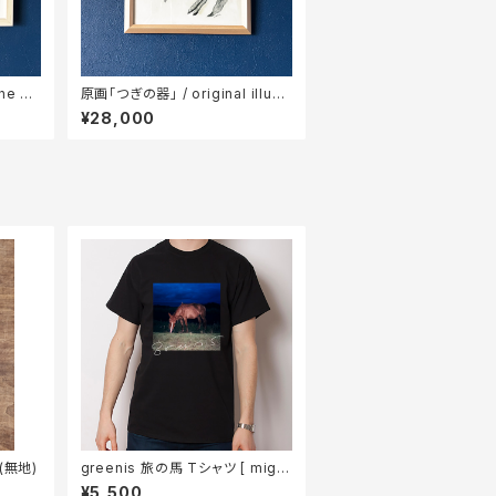
he ho
原画「つぎの器」 / original illustr
on
ation
¥28,000
(無地)
greenis 旅の馬 Tシャツ [ migni
ght ]
¥5,500