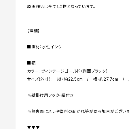
原画作品は全て1点物となっています。
【詳細】
■画材：水性インク
■額
カラー：ヴィンテージゴールド（側面ブラック)
サイズ(外寸)： 縦・約22.5cm / 横・約27.7cm / 
※壁掛け用フック・紐付き
※額裏面にスレや塗料の剥がれ等がある場合がございま
▼▼▼