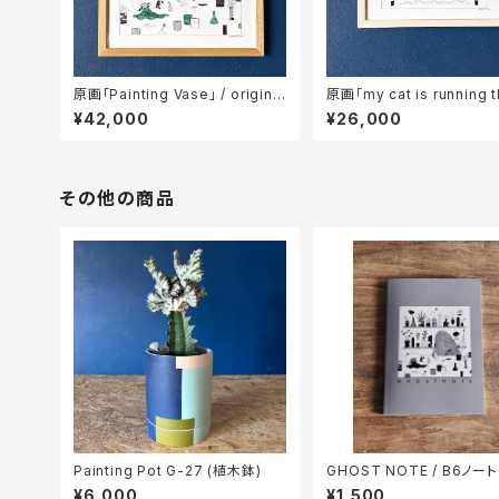
原画「Painting Vase」 / original
原画「my cat is running t
illustration
use」 / original illustrati
¥42,000
¥26,000
その他の商品
Painting Pot G-27 (植木鉢)
GHOST NOTE / B6ノート
¥6,000
¥1,500